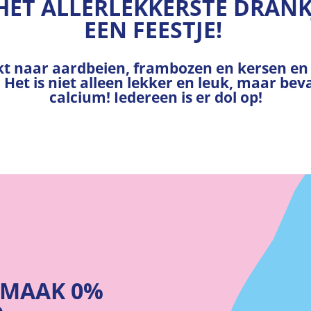
S HET ALLERLEKKERSTE DRANKJ
EEN FEESTJE!
kt naar aardbeien, frambozen en kersen e
g. Het is niet alleen lekker en leuk, maar be
calcium! Iedereen is er dol op!
 SMAAK 0%