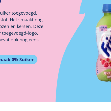
D
 suiker toegevoegd,
stof. Het smaakt nog
bozen en kersen. Deze
r toegevoegd-logo.
 bevat ook nog eens
Smaak 0% Suiker
Sluiten