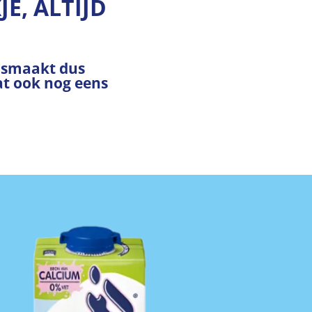
E, ALTIJD
n smaakt dus
vat ook nog eens