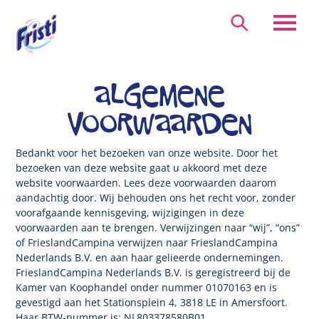
Overslaan
en
Zoeken
naar
de
inhoud
gaan
ALGEMENE
VOORWAARDEN
Bedankt voor het bezoeken van onze website. Door het
bezoeken van deze website gaat u akkoord met deze
website voorwaarden. Lees deze voorwaarden daarom
aandachtig door. Wij behouden ons het recht voor, zonder
voorafgaande kennisgeving, wijzigingen in deze
voorwaarden aan te brengen. Verwijzingen naar “wij”, “ons”
of FrieslandCampina verwijzen naar FrieslandCampina
Nederlands B.V. en aan haar gelieerde ondernemingen.
FrieslandCampina Nederlands B.V. is geregistreerd bij de
Kamer van Koophandel onder nummer 01070163 en is
gevestigd aan het Stationsplein 4, 3818 LE in Amersfoort.
Haar BTW-nummer is: NL803378580B01