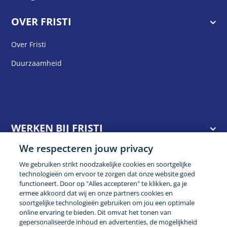
OVER FRISTI
Over Fristi
Duurzaamheid
WERKEN BIJ FRISTI
We respecteren jouw privacy
CONTACT
We gebruiken strikt noodzakelijke cookies en soortgelijke
technologieën om ervoor te zorgen dat onze website goed
functioneert. Door op "Alles accepteren" te klikken, ga je
Veelgestelde vragen
ermee akkoord dat wij en onze partners cookies en
soortgelijke technologieën gebruiken om jou een optimale
online ervaring te bieden. Dit omvat het tonen van
Consumentenservice FrieslandCampina 0800-0765 (ma t/m
gepersonaliseerde inhoud en advertenties, de mogelijkheid
bij 9:00 - 17:00)
Stuur ons een bericht
Antwoordnummer